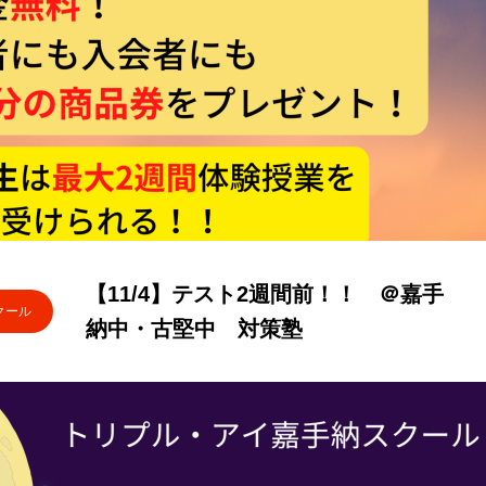
【11/4】テスト2週間前！！ ＠嘉手
クール
納中・古堅中 対策塾