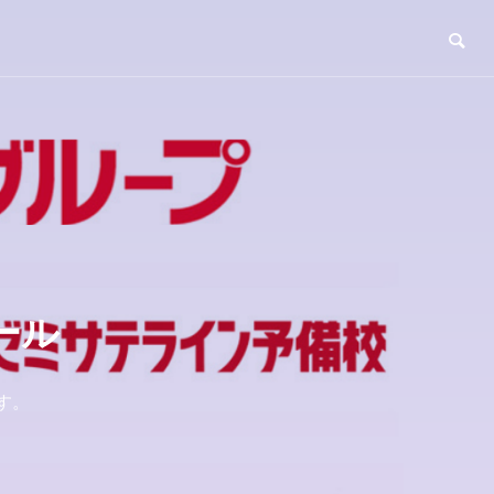
ール
す。