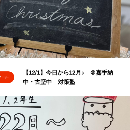
【12/1】今日から12月♪ ＠嘉手納
クール
中・古堅中 対策塾