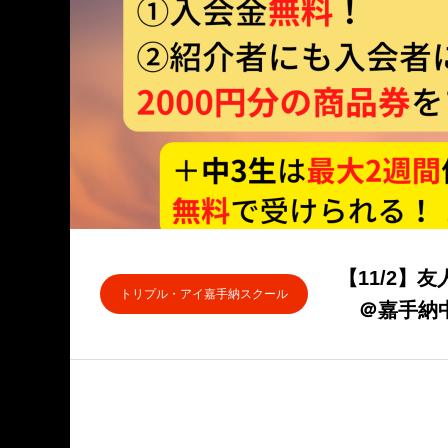
【11/2】
トリプル・アイ嘉手納スクール
＠嘉手納中