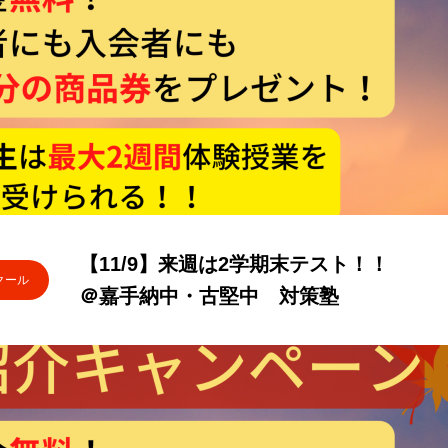
【11/9】来週は2学期末テスト！！
クール
＠嘉手納中・古堅中 対策塾