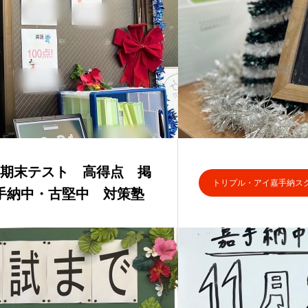
2学期末テスト 高得点 掲
トリプル・アイ嘉手納ス
手納中・古堅中 対策塾