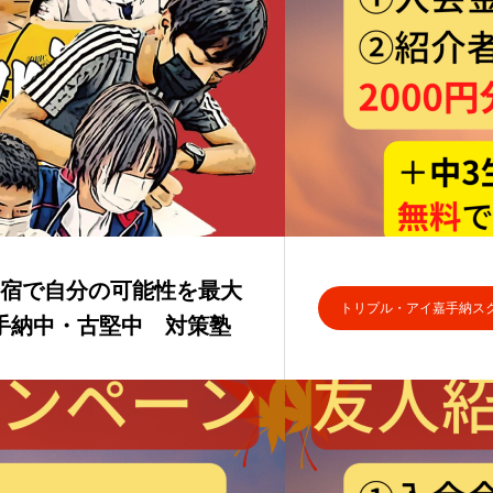
】合宿で自分の可能性を最大
トリプル・アイ嘉手納ス
手納中・古堅中 対策塾