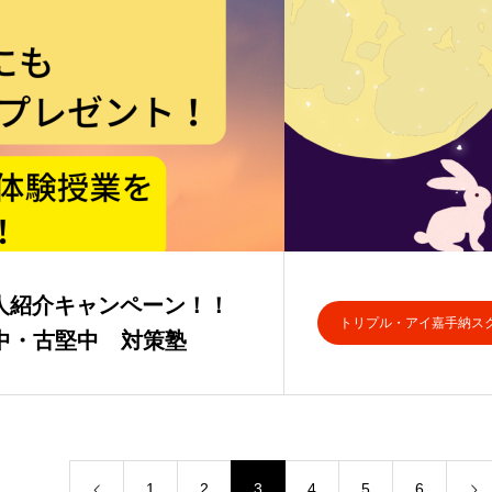
友人紹介キャンペーン！！
トリプル・アイ嘉手納ス
・古堅中 対策塾
1
2
3
4
5
6