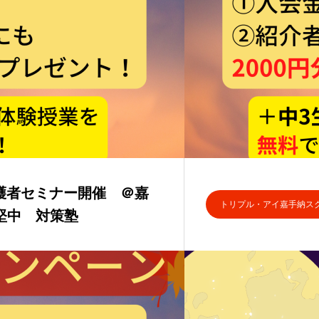
保護者セミナー開催 ＠嘉
トリプル・アイ嘉手納ス
堅中 対策塾