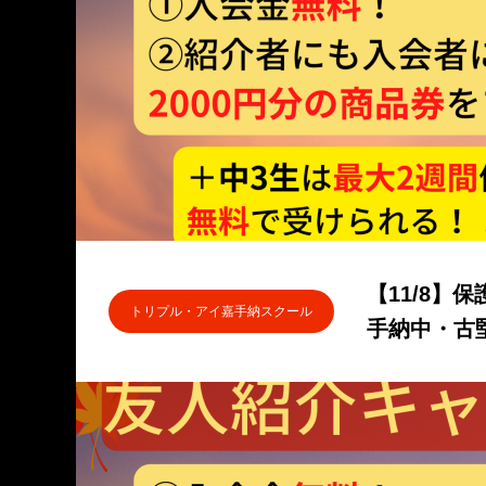
【11/8】
トリプル・アイ嘉手納スクール
手納中・古