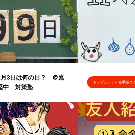
】12月3日は何の日？ ＠嘉
トリプル・アイ嘉手納ス
堅中 対策塾