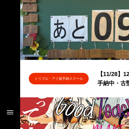
【11/28
トリプル・アイ嘉手納スクール
手納中・古