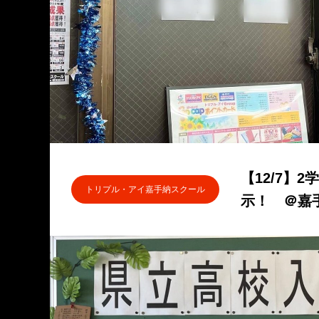
名！冬期受験合宿
【12/7】
トリプル・アイ嘉手納スクール
示！ ＠嘉