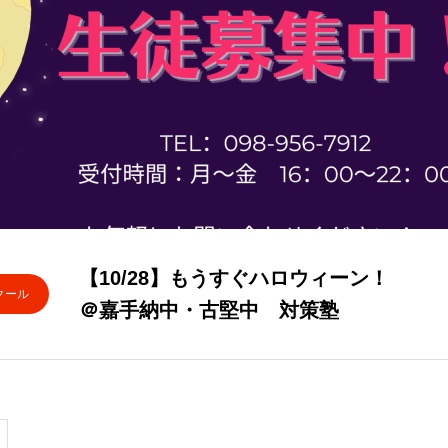
【10/28】もうすぐハロウィーン！
クール
＠嘉手納中・古堅中 対策塾