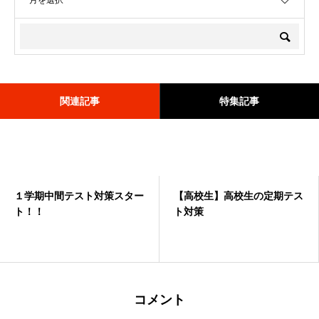
関連記事
特集記事
１学期中間テスト対策スター
≪0606≫🌟6月限定キャンペ
【高校生】高校生の定期テス
<0531>6/1開始🌸6月キャン
ト！！
ーン実施中🌟
ト対策
ペーンのお知らせ🌸
コメント