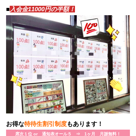
■
入会金11000円の半額！
お得な
特待生割引制度
もあります！
席次１位 or 通知表オール５ ⇒ 1ヶ月 月謝無料！