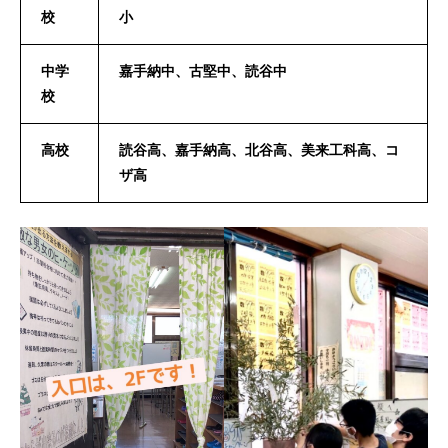
校
小
中学
嘉手納中、古堅中、読谷中
校
高校
読谷高、嘉手納高、北谷高、美来工科高、コ
ザ高