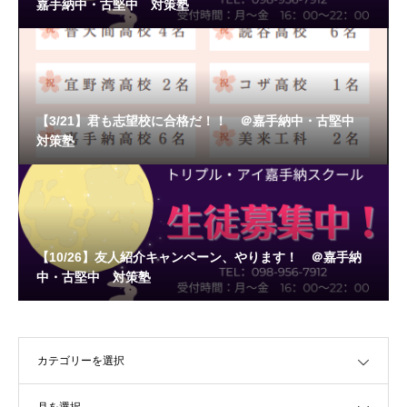
嘉手納中・古堅中 対策塾
【3/21】君も志望校に合格だ！！ ＠嘉手納中・古堅中
対策塾
【10/26】友人紹介キャンペーン、やります！ ＠嘉手納
中・古堅中 対策塾
OPEN
OPEN