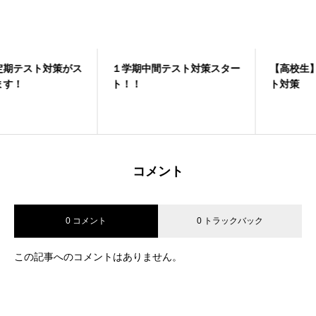
１学期中間テスト対策スター
≪0606≫🌟6月限定キャンペ
【高校生】高校生の定期テス
受験合宿1日目
ト！！
ーン実施中🌟
ト対策
コメント
0 コメント
0 トラックバック
この記事へのコメントはありません。