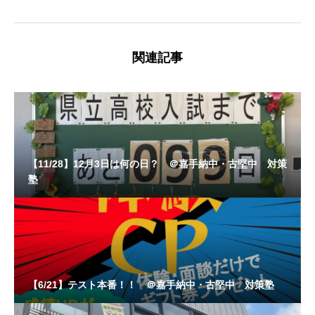
関連記事
【11/28】12月3日は何の日？ ＠嘉手納中・古堅中 対策
塾
【6/21】テスト本番！！ ＠嘉手納中・古堅中 対策塾