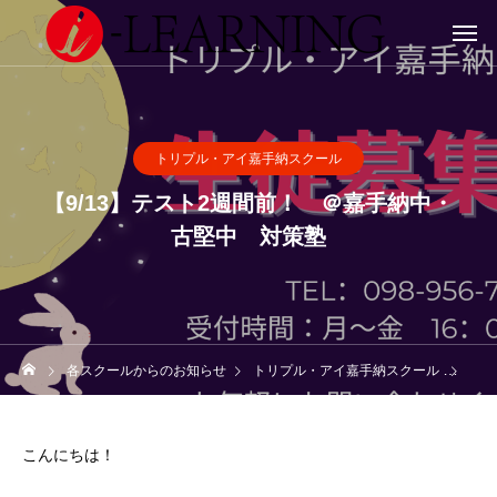
トリプル・アイ嘉手納スクール
【9/13】テスト2週間前！ ＠嘉手納中・
古堅中 対策塾
各スクールからのお知らせ
トリプル・アイ嘉手納スクール
【9
こんにちは！