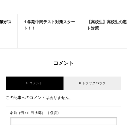
１学期中間テスト対策スター
≪0606≫🌟6月限定キャンペ
【高校生】高校生の定期テス
<0531>6/1開始🌸6月キャン
ト！！
ーン実施中🌟
ト対策
ペーンのお知らせ🌸
コメント
0 コメント
0 トラックバック
この記事へのコメントはありません。
名前（例：山田 太郎）
( 必須 )