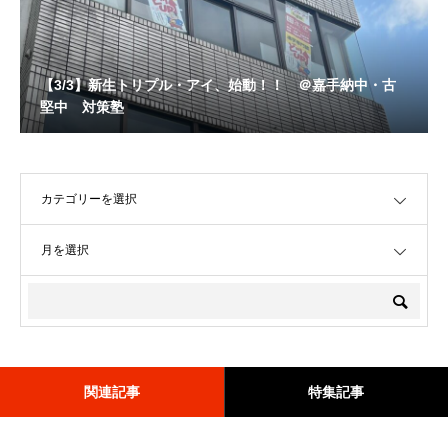
【3/3】新生トリプル・アイ、始動！！ ＠嘉手納中・古
堅中 対策塾
OPEN
OPEN
関連記事
特集記事