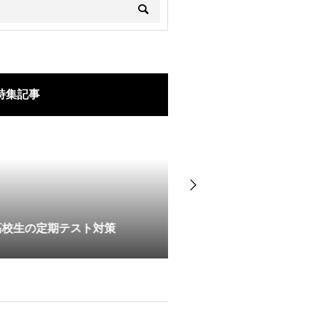
特集記事
定期テスト対策
キャンペーン実施中🌟
トリプル・アイ 具志川
<0531>6/1開始🌸6