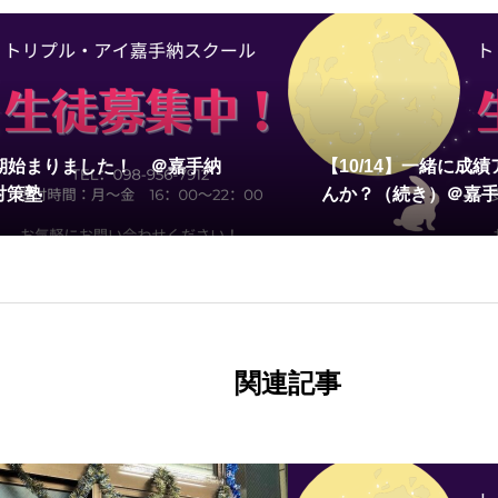
2学期始まりました！ ＠嘉手納
【10/14】一緒に成
対策塾
んか？（続き）＠嘉
関連記事