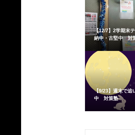
【12/7】2学期
納中・古堅中 対
【9/23】週末で
中 対策塾
OPEN