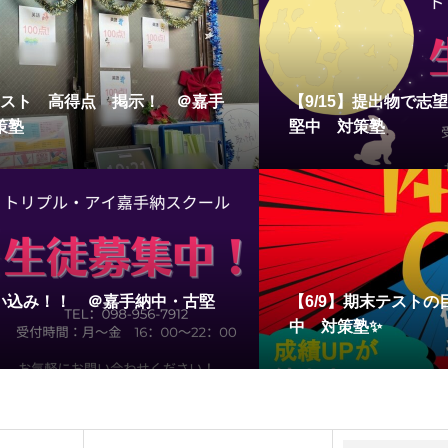
末テスト 高得点 掲示！ ＠嘉手
【9/15】提出物で
策塾
堅中 対策塾
追い込み！！ ＠嘉手納中・古堅
【6/9】期末テスト
中 対策塾✨
OPEN