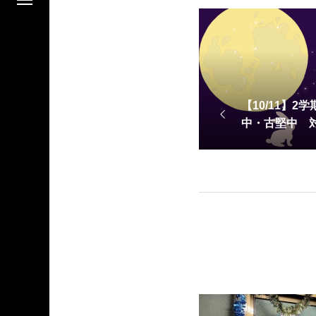
【10/11】
中・古堅中 