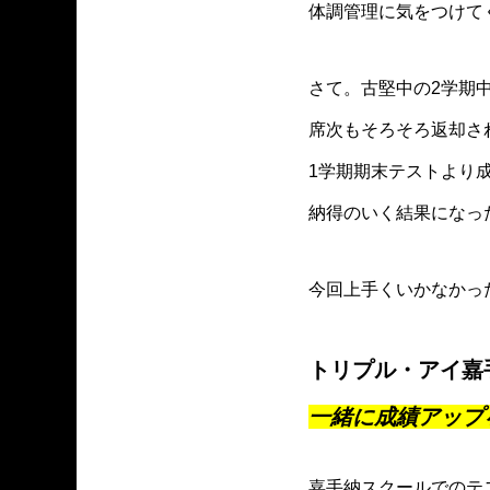
体調管理に気をつけて
名！冬期受験合宿
さて。古堅中の2学期
席次もそろそろ返却さ
1学期期末テストより
納得のいく結果になっ
今回上手くいかなかっ
トリプル・アイ嘉
一緒に成績アップ
嘉手納スクールでのテ