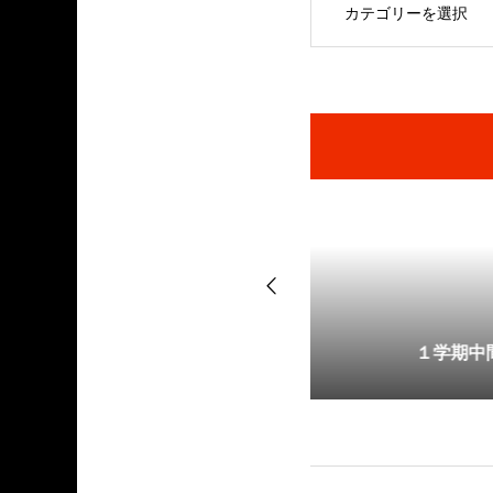
スト対策がスタートします！
開始🌸6月キャンペーンのお知らせ🌸
１学期中間テスト
受験合宿1日目