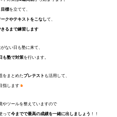
に
目標
を立てて、
ワークやテキストをこなし
て、
できるまで練習します
業がない日も塾に来て、
日も塾で対策
を行います。
題をまとめた
プレテスト
も活用して、
目指します
境やツールを整えていますので
使って
今までで最高の成績を一緒に出しましょう
！！