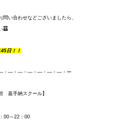
お問い合わせなどございましたら、
い
145日！！
―・―・―・―・―・―・―・ー
館 嘉手納スクール】
00～22：00