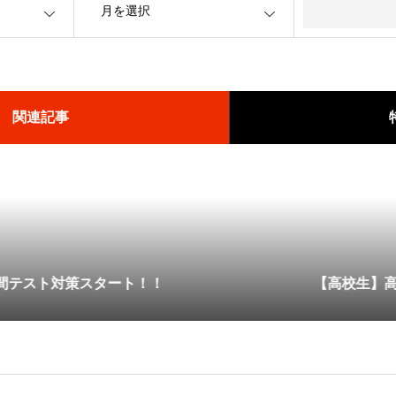
関連記事
対策スタート！！
【高校生】高校生の
≪0606≫🌟6月限定