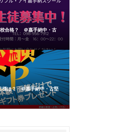
志望校合格？ ＠嘉手納中・古
の目標は？ ＠嘉手納中・古堅