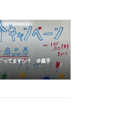
“戦”ってますか？ ＠嘉手
塾