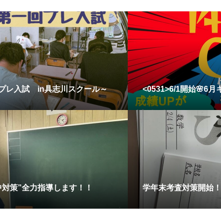
回プレ入試 in具志川スクール～
<0531>6/1開始🌸
丘中対策”全力指導します！！
学年末考査対策開始