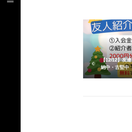
【12/12】
納中・古堅中