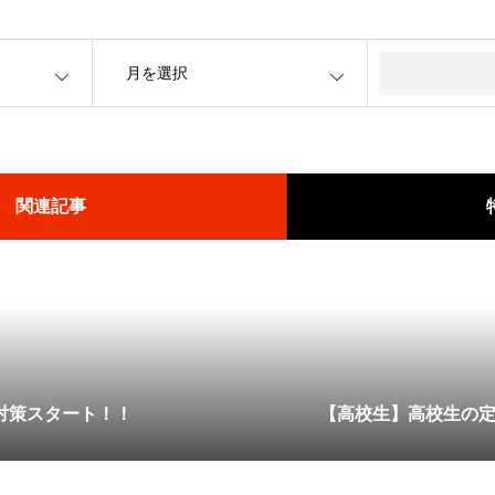
OPEN
関連記事
対策スタート！！
限定キャンペーン実施中🌟
【高校生】高校生の
受験合宿1日目