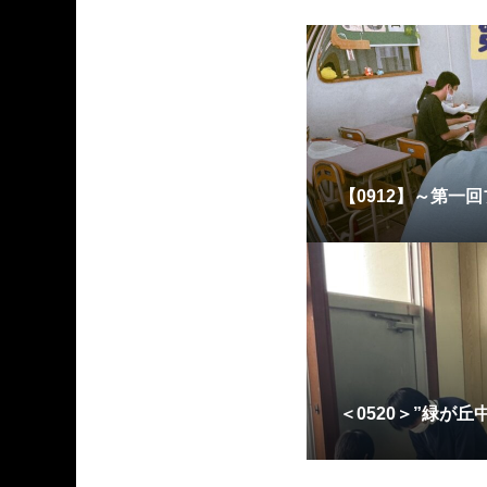
【0912】～第一
＜0520＞”緑が