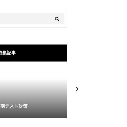
特集記事
定期テスト対策
トリプル・アイ 具志川
<0531>6/1開始🌸6