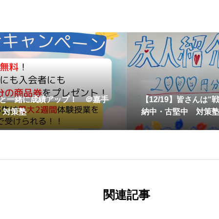
友達と一緒に成績アップ！ ＠嘉手
【12/19】皆さんは
 対策塾
納中・古堅中 対策
関連記事