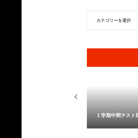
OPEN
スト対策がスタートします！
開始🌸6月キャンペーンのお知らせ🌸
１学期中間テスト
≪0606≫🌟6月