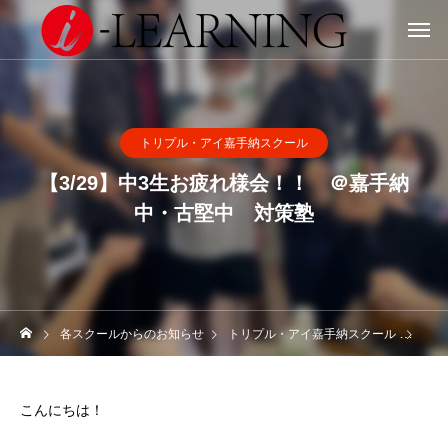
トリプル・アイ嘉手納スクール
【3/29】中3生お疲れ様会！！ ＠嘉手納
中・古堅中 対策塾
各スクールからのお知らせ
トリプル・アイ嘉手納スクール
【3
こんにちは！