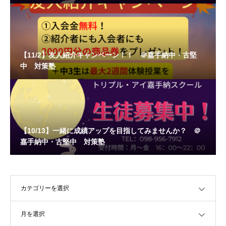
【11/2】友人紹介キャンペーン！！ ＠嘉手納中・古堅
中 対策塾
【10/13】一緒に成績アップを目指してみませんか？ ＠
嘉手納中・古堅中 対策塾
OPEN
OPEN