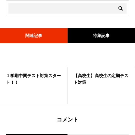
関連記事
特集記事
１学期中間テスト対策スター
<0531>6/1開始🌸6月キャン
【高校生】高校生の定期テス
≪0606≫🌟6月限定キャンペ
ト！！
ペーンのお知らせ🌸
ト対策
ーン実施中🌟
コメント