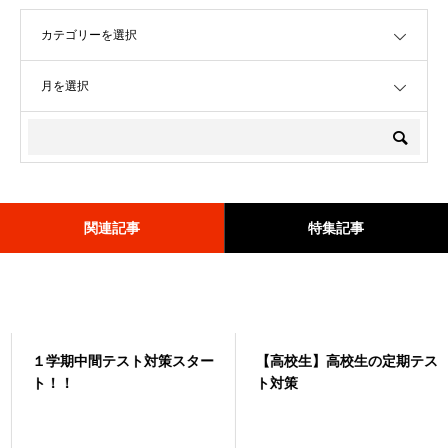
OPEN
OPEN
関連記事
特集記事
１学期中間テスト対策スター
<0531>6/1開始🌸6月キャン
【高校生】高校生の定期テス
≪0606≫🌟6月限定キャンペ
ト！！
ペーンのお知らせ🌸
ト対策
ーン実施中🌟