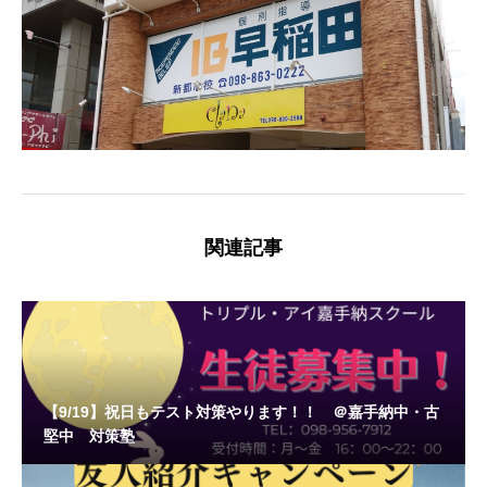
関連記事
【9/19】祝日もテスト対策やります！！ ＠嘉手納中・古
堅中 対策塾