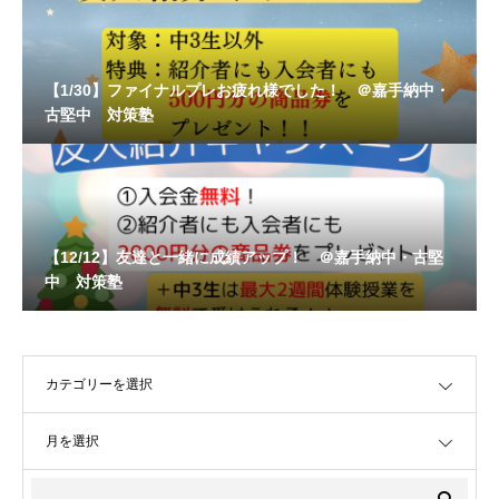
【1/30】ファイナルプレお疲れ様でした！ ＠嘉手納中・
古堅中 対策塾
【12/12】友達と一緒に成績アップ！ ＠嘉手納中・古堅
中 対策塾
OPEN
OPEN