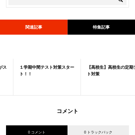
関連記事
特集記事
１学期中間テスト対策スター
≪0606≫🌟6月限定キャンペ
【高校生】高校生の定期テス
受験合宿1日目
ト！！
ーン実施中🌟
ト対策
コメント
0 コメント
0 トラックバック