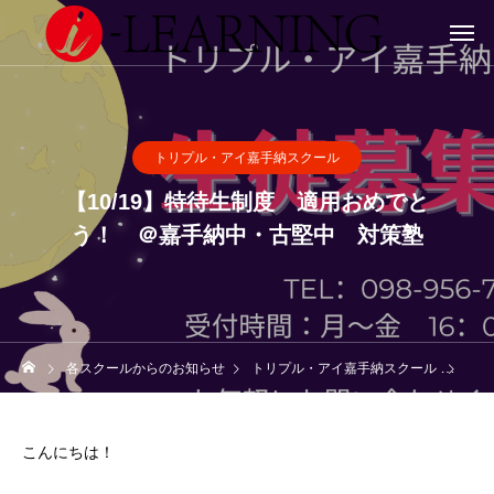
トリプル・アイ嘉手納スクール
【10/19】特待生制度 適用おめでと
う！ ＠嘉手納中・古堅中 対策塾
各スクールからのお知らせ
トリプル・アイ嘉手納スクール
【1
こんにちは！